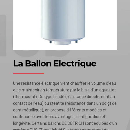
La Ballon Electrique
Une résistance électrique vient chauffer le volume d’eau
et le maintenir en température par le biais d’un aquastat
(thermostat). Du type blindé (résistance directement au
contact de l’eau) ou stéatite (résistance dans un doigt de
gant métallique), on propose différents modèles et
contenance avec leurs avantages, configuration et
longévité. Certains ballons DE DETRICH sont équipés d’un
système THS (Titan Hybrid Système) permettant de