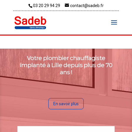
03 20 29 94 29
contact@sadeb.fr
Votre plombier chauffagiste
implanté à Lille depuis plus de 70
ans !
En savoir plus