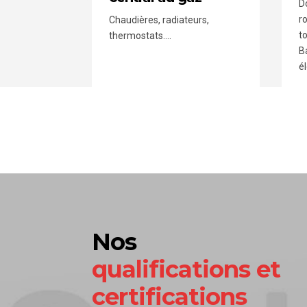
D
r
Chaudières, radiateurs,
to
thermostats….
B
é
Nos
qualifications et
certifications