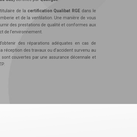
itulaire de la
certification Qualibat RGE
dans le
mberie et de la ventilation. Une manière de vous
ournir des prestations de qualité et conformes aux
ct de l’environnement.
d’obtenir des réparations adéquates en cas de
 réception des travaux ou d’accident survenu au
ux sont couvertes par une assurance décennale et
TP.