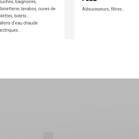
ouches, baignoires,
obinetterie, lavabos, cuves de
Adoucisseurs, filtres…
ilettes, bidets…
allons d’eau chaude
lectriques…