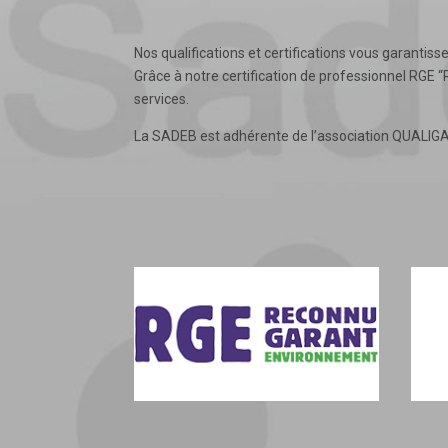
Nos qualifications et certifications vous garantis
Grâce à notre certification de professionnel RGE “
services.
La SADEB est adhérente de l’association QUALIGAZ e