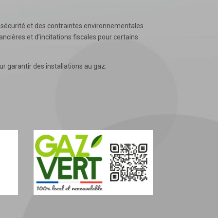
de sécurité et des contraintes environnementales.
cières et d’incitations fiscales pour certains
r garantir des installations au gaz.